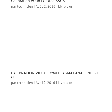
Calibration ecran LG Oled 65G6
par
technicien
|
Août 2, 2016
|
Livre d'or
Calibration ecran LG Oled 65G6 Temoignage
d’un client apres la calibration de son ecran
Oled LG signature Le calibrage de Sylvain fut
sans équivoque en ce qui concerne
l’ammélioration de la qualité d’image. Ce
calibrage fut absolument nécessaire....
CALIBRATION VIDEO Ecran PLASMA PANASONIC VT
60
par
technicien
|
Avr 12, 2016
|
Livre d'or
CALIBRATION VIDEO Ecran PLASMA
PANASONIC VT 60 Calibration et réglages
parfaits sur ma nouvelle télé OLED LG.