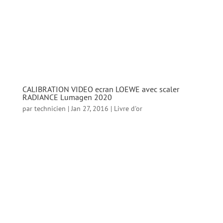
L’image en est spectaculaire, et il est vrai que
je redécouvre certains Blu-ray. L’image est
vraiment proche de celle du cinema avec des
noirs...
CALIBRATION VIDEO ecran LOEWE avec scaler
RADIANCE Lumagen 2020
par
technicien
|
Jan 27, 2016
|
Livre d'or
CALIBRATION VIDEO ecran LOEWE avec scaler
RADIANCE Lumagen 2020 Mon temoignage
sur l’ excellent travail de Sylvain sur mon
ecran Loewe individual de 46 pouces couple
a un scaler lumagen 2020. Arrivée très
ponctuelle des 9h du matin pour commencer