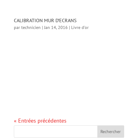
la séance de...
CALIBRATION MUR D’ECRANS
par
technicien
|
Jan 14, 2016
|
Livre d'or
CALIBRATION MUR D’ECRANS Calibration mur
d’écrans Sylvain est venu à Méribel pour
calibrer un mur de 3 écrans Samsung Pro
pour une utilisation professionnelle, et
malgré quelques problèmes au départ, la
calibration est exceptionnelle et le rendu
des...
« Entrées précédentes