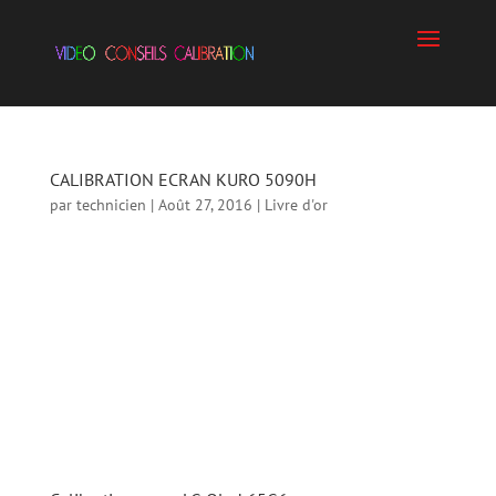
CALIBRATION ECRAN KURO 5090H
par
technicien
|
Août 27, 2016
|
Livre d'or
CALIBRATION ECRAN KURO 5090H Hello,Je
prends enfin un peu de temps pour rédiger ce
petit mot.Après un vieillissement de 8 ans de
ma dalle Pioneer, Sylvain a su lui donné un
bon coup de jeunesse. Je retrouve enfin des
noirs profonds; entre autres… Matos de...