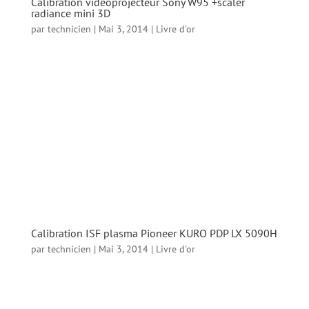
Calibration videoprojecteur Sony W95 +scaler
radiance mini 3D
par
technicien
|
Mai 3, 2014
|
Livre d'or
Calibration videoprojecteur Sony W95 +scaler
radiance mini 3D Eric D (dept 38) Calibration
Sony VW 95 Seconde Calibration de mon
Projecteur (après 800h) accouplé à un scaler
Lumagen mini 3D. Le résultat est superbe tant
sur le naturel des couleurs que sur la
qualité...
Calibration ISF plasma Pioneer KURO PDP LX 5090H
par
technicien
|
Mai 3, 2014
|
Livre d'or
Calibration ISF plasma Pioneer KURO PDP LX
5090H Laurent N Calibration ISF Pioneer Kuro