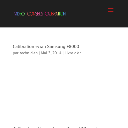
Calibration ecran Samsung F8000
par
technicien
|
Mai 3, 2014
|
Livre d'or
Calibration ecran Samsung F8000 Florian L
(dept38) Calibration sur Samsung f8000
Amoureux de cinéma , j’ai fait appel à Sylvain
suite au recommandation d’un ami . Et je ne
suis pas déçu ! Après une minutieuse séance
de calibration , mon écran affiche un...