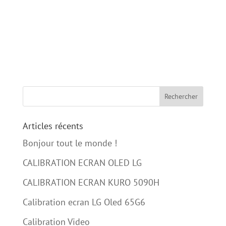
LX5090H En région strasbourgeoise j’ai
contacté Sylvain pour faire calibrer ma TV. Je
partais d’une base plutôt saine vu que
j’utilisais déjà les réglages ISF...
Articles récents
Bonjour tout le monde !
CALIBRATION ECRAN OLED LG
CALIBRATION ECRAN KURO 5090H
Calibration ecran LG Oled 65G6
Calibration Video